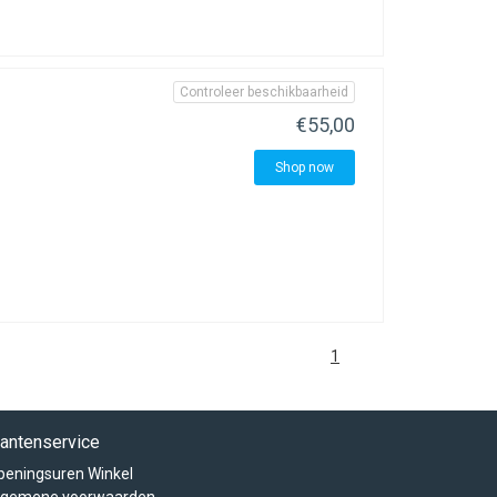
Controleer beschikbaarheid
€55,00
Shop now
1
lantenservice
peningsuren Winkel