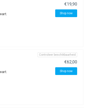
€19,90
Shop now
wart.
Controleer beschikbaarheid
€62,00
Shop now
wart.