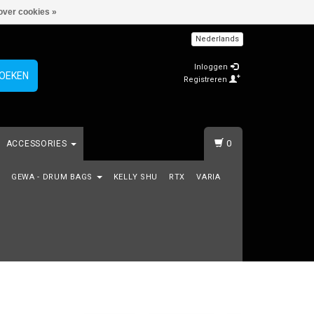
over cookies »
Nederlands
Inloggen
OEKEN
Registreren
0
ACCESSORIES
GEWA - DRUM BAGS
KELLY SHU
RTX
VARIA