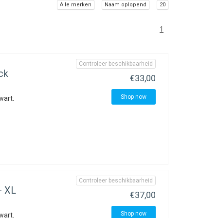
Alle merken
Naam oplopend
20
1
Controleer beschikbaarheid
ck
€33,00
Shop now
wart.
Controleer beschikbaarheid
- XL
€37,00
Shop now
wart.