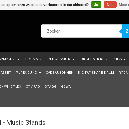
kies op om onze website te verbeteren. Is dat akkoord?
Ja
Nee
Meer 
Z
CYMBALS
DRUMS
PERCUSSION
ORCHESTRAL
KIDS
NDE REEKS
ASSET
PURESOUND
VERHUUR
CADEAUBONNEN
KABELS
SNAREN
BIG FAT SNARE DRUM
RTOM
 - WHISTLES
CYMPAD
STAGG
GEWA
 - Music Stands