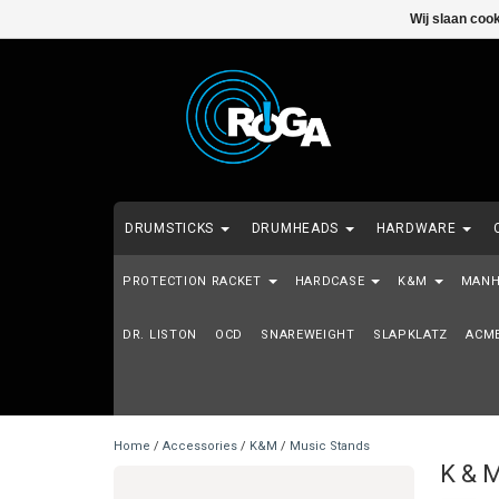
Wij slaan coo
DRUMSTICKS
DRUMHEADS
HARDWARE
PROTECTION RACKET
MALLETS
SHOWROOM MODELS - 2DE HANDS - EI
HARDCASE
K&M
MANH
DR. LISTON
OCD
SNAREWEIGHT
SLAPKLATZ
ACME
Home
/
Accessories
/
K&M
/
Music Stands
K & M