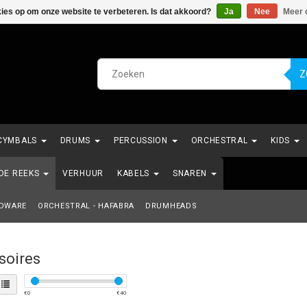
kies op om onze website te verbeteren. Is dat akkoord?
Ja
Nee
Meer 
Z
CYMBALS
DRUMS
PERCUSSION
ORCHESTRAL
KIDS
NDE REEKS
VERHUUR
KABELS
SNAREN
DWARE
ORCHESTRAL - HAFABRA
DRUMHEADS
soires
€
0
€
40