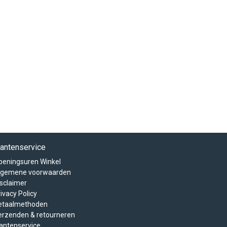
lantenservice
peningsuren Winkel
lgemene voorwaarden
isclaimer
ivacy Policy
etaalmethoden
erzenden & retourneren
lantenservice