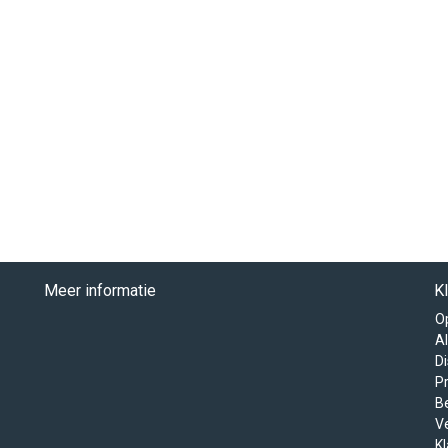
Meer informatie
K
O
A
D
Pr
B
V
K