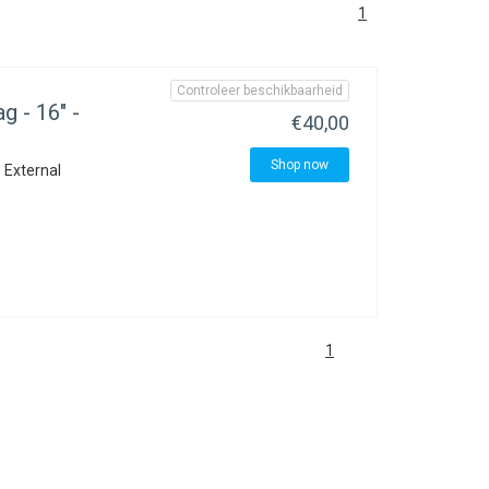
1
Controleer beschikbaarheid
 - 16" -
€40,00
Shop now
 External
1