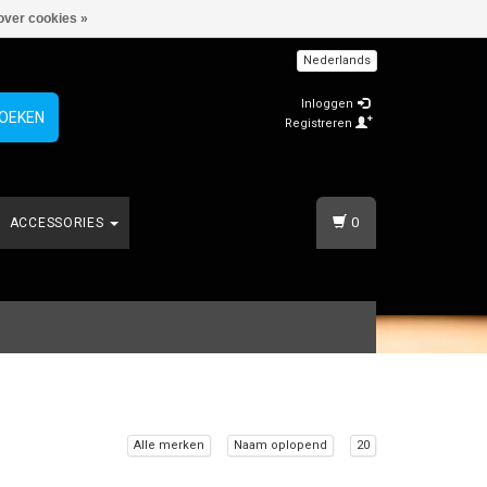
over cookies »
Nederlands
Inloggen
OEKEN
Registreren
0
ACCESSORIES
Alle merken
Naam oplopend
20