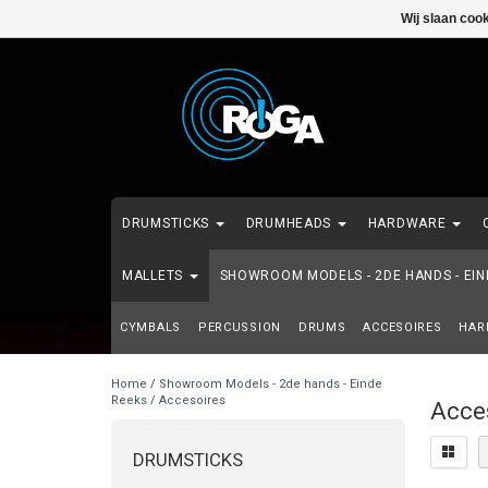
Wij slaan coo
DRUMSTICKS
DRUMHEADS
HARDWARE
MALLETS
SHOWROOM MODELS - 2DE HANDS - EI
CYMBALS
PERCUSSION
DRUMS
ACCESOIRES
HAR
Home
/
Showroom Models - 2de hands - Einde
Reeks
/
Accesoires
Acce
DRUMSTICKS