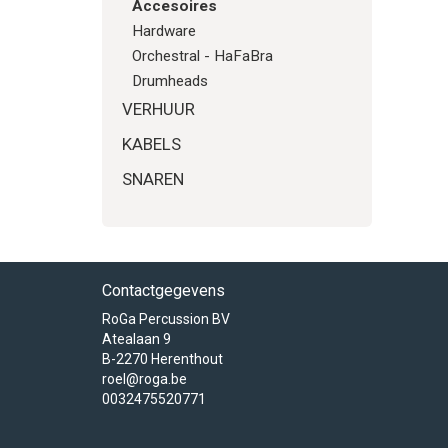
Accesoires
Hardware
Orchestral - HaFaBra
Drumheads
VERHUUR
KABELS
SNAREN
Contactgegevens
RoGa Percussion BV
Atealaan 9
B-2270 Herenthout
roel@roga.be
0032475520771