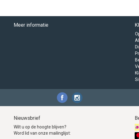
Meer informatie
K
O
A
D
Pr
B
V
K
S
Nieuwsbrief
B
Wilt u op de hoogte blijven?
Word lid van onze mailinglijst: