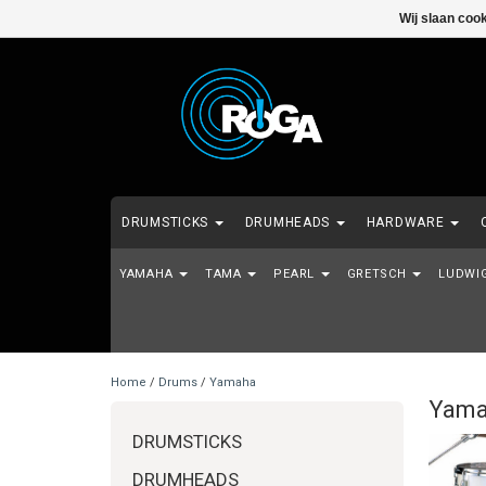
Wij slaan coo
DRUMSTICKS
DRUMHEADS
HARDWARE
YAMAHA
MALLETS
TAMA
SHOWROOM MODELS - 2DE HANDS - EI
PEARL
GRETSCH
LUDWI
Home
/
Drums
/
Yamaha
Yama
DRUMSTICKS
DRUMHEADS