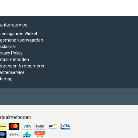
lantenservice
peningsuren Winkel
lgemene voorwaarden
isclaimer
ivacy Policy
etaalmethoden
erzenden & retourneren
lantenservice
itemap
etaalmethoden