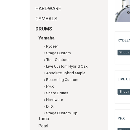
HARDWARE
CYMBALS
DRUMS
Yamaha
RYDEE
»
Rydeen
»
Stage Custom
Shop 
»
Tour Custom
»
Live Custom Hybrid Oak
»
Absolute Hybrid Maple
»
Recording Custom
LIVE C
»
PHX
Shop 
»
Snare Drums
»
Hardware
»
DTX
»
Stage Custom Hip
Tama
PHX
Pearl