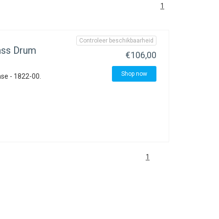
1
Controleer beschikbaarheid
ass Drum
€106,00
Shop now
ase - 1822-00.
1