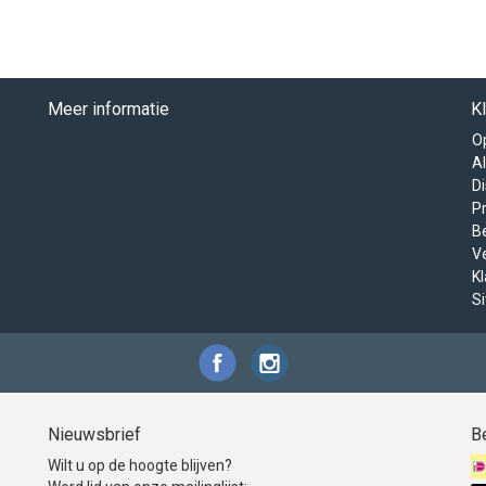
Meer informatie
K
O
A
D
Pr
B
V
K
S
Nieuwsbrief
B
Wilt u op de hoogte blijven?