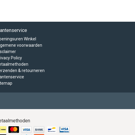
lantenservice
peningsuren Winkel
lgemene voorwaarden
isclaimer
ivacy Policy
etaalmethoden
erzenden & retourneren
lantenservice
itemap
etaalmethoden