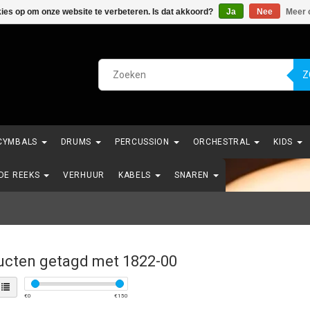
kies op om onze website te verbeteren. Is dat akkoord?
Ja
Nee
Meer 
Z
CYMBALS
DRUMS
PERCUSSION
ORCHESTRAL
KIDS
NDE REEKS
VERHUUR
KABELS
SNAREN
ucten getagd met 1822-00
€
0
€
150