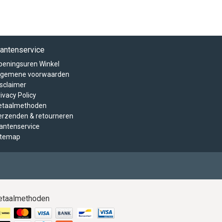
lantenservice
peningsuren Winkel
lgemene voorwaarden
isclaimer
ivacy Policy
etaalmethoden
erzenden & retourneren
lantenservice
itemap
etaalmethoden