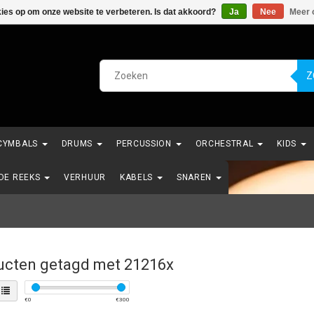
kies op om onze website te verbeteren. Is dat akkoord?
Ja
Nee
Meer 
Z
CYMBALS
DRUMS
PERCUSSION
ORCHESTRAL
KIDS
NDE REEKS
VERHUUR
KABELS
SNAREN
ucten getagd met 21216x
€
0
€
300