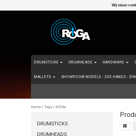
Wij slaan coo
DRUMSTICKS
DRUMHEADS
HARDWARE
MALLETS
SHOWROOM MODELS - 2DE HANDS - EI
Home
/
Tags
/
21216x
Prod
DRUMSTICKS
DRUMHEADS