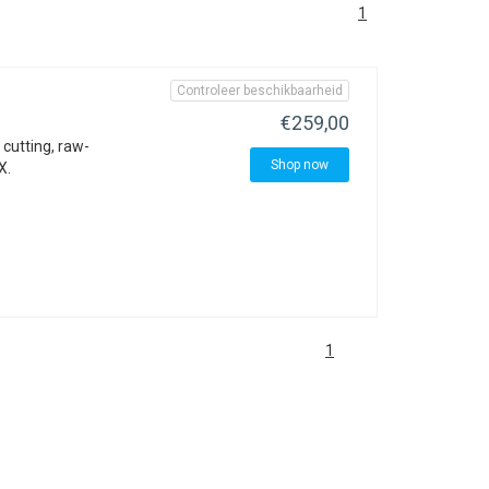
1
Controleer beschikbaarheid
€259,00
cutting, raw-
Shop now
X.
1