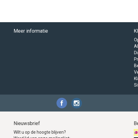
Meer informatie
K
O
A
D
Pr
B
V
K
S
Nieuwsbrief
B
Wilt u op de hoogte blijven?