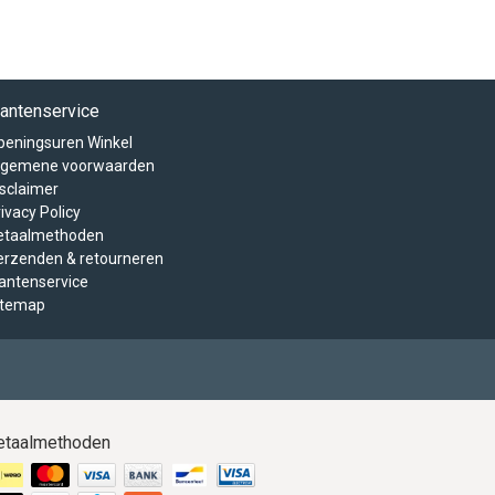
lantenservice
peningsuren Winkel
lgemene voorwaarden
isclaimer
ivacy Policy
etaalmethoden
erzenden & retourneren
lantenservice
itemap
etaalmethoden