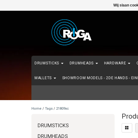
Wij slaan coo
DRUMSTICKS
DRUMHEADS
HARDWARE
MALLETS
SHOWROOM MODELS - 2DE HANDS - EI
Home
/
Tags
/
21809xc
Prod
DRUMSTICKS
DRUMHEADS