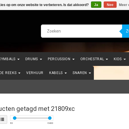
kies op om onze website te verbeteren. Is dat akkoord?
Ja
Nee
Meer 
Z
CYMBALS
DRUMS
PERCUSSION
ORCHESTRAL
KIDS
NDE REEKS
VERHUUR
KABELS
SNAREN
ucten getagd met 21809xc
€
0
€
400