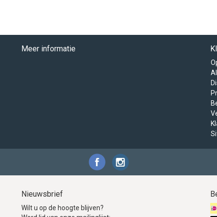
Meer informatie
K
O
A
D
Pr
B
V
K
S
Nieuwsbrief
B
Wilt u op de hoogte blijven?