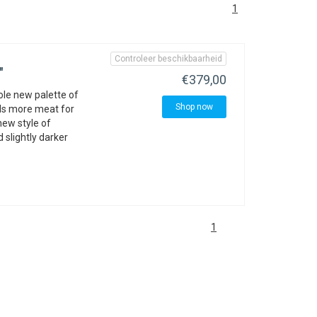
1
Controleer beschikbaarheid
"
€379,00
le new palette of
Shop now
dds more meat for
new style of
slightly darker
1