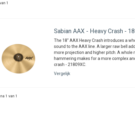
van 1
Sabian
AAX - Heavy Crash - 18
The 18″ AAX Heavy Crash introduces a who
sound to the AAX line. A larger raw bell a
more projection and higher pitch. A whole 
hammering makes for a more complex and 
crash - 21809XC.
Vergelijk
na 1 van 1