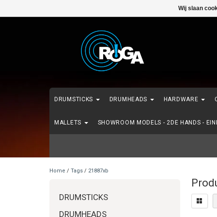
Wij slaan coo
DRUMSTICKS
DRUMHEADS
HARDWARE
MALLETS
SHOWROOM MODELS - 2DE HANDS - EI
Home
/
Tags
/
21887xb
Prod
DRUMSTICKS
DRUMHEADS