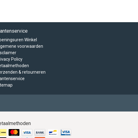
lantenservice
peningsuren Winkel
lgemene voorwaarden
isclaimer
ivacy Policy
etaalmethoden
erzenden & retourneren
lantenservice
itemap
etaalmethoden