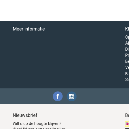
Meer informatie
K
O
A
D
Pr
B
V
K
S
Nieuwsbrief
B
Wilt u op de hoogte blijven?