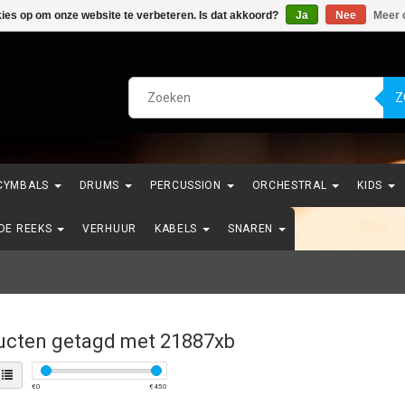
kies op om onze website te verbeteren. Is dat akkoord?
Ja
Nee
Meer 
Z
CYMBALS
DRUMS
PERCUSSION
ORCHESTRAL
KIDS
NDE REEKS
VERHUUR
KABELS
SNAREN
ucten getagd met 21887xb
€
0
€
450