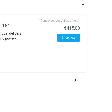
1
Controleer beschikbaarheid
- 18"
€415,00
 model delivers
Shop now
 and power-
1