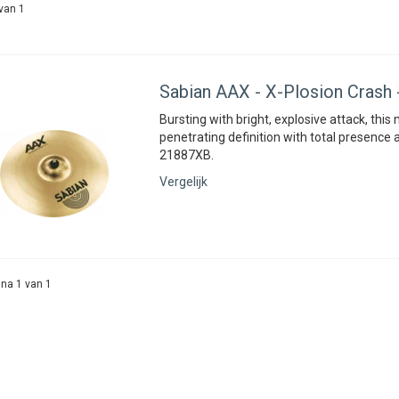
van 1
Sabian
AAX - X-Plosion Crash 
Bursting with bright, explosive attack, this
penetrating definition with total presence
21887XB.
Vergelijk
na 1 van 1