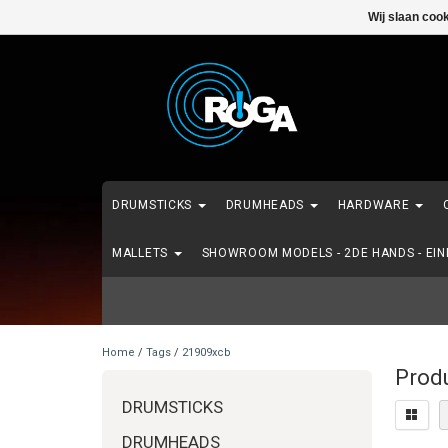
Wij slaan coo
DRUMSTICKS
DRUMHEADS
HARDWARE
MALLETS
SHOWROOM MODELS - 2DE HANDS - EI
Home
/
Tags
/
21909xcb
Prod
DRUMSTICKS
DRUMHEADS