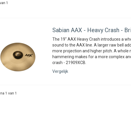
van 1
Sabian
AAX - Heavy Crash - Bril
The 19″ AAX Heavy Crash introduces a who
sound to the AAX line. A larger raw bell a
more projection and higher pitch. A whole 
hammering makes for a more complex and 
crash - 21909XCB.
Vergelijk
na 1 van 1