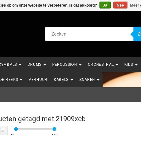
kies op om onze website te verbeteren. Is dat akkoord?
Ja
Nee
Meer 
Z
CYMBALS
DRUMS
PERCUSSION
ORCHESTRAL
KIDS
NDE REEKS
VERHUUR
KABELS
SNAREN
ucten getagd met 21909xcb
€
0
€
450