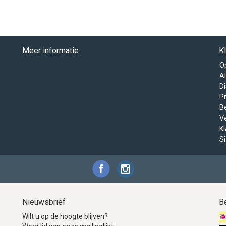
Meer informatie
K
O
A
D
Pr
B
V
K
S
Nieuwsbrief
B
Wilt u op de hoogte blijven?