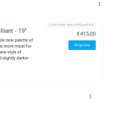
1
Controleer beschikbaarheid
liant - 19"
€415,00
le new palette of
Shop now
dds more meat for
new style of
slightly darker
1