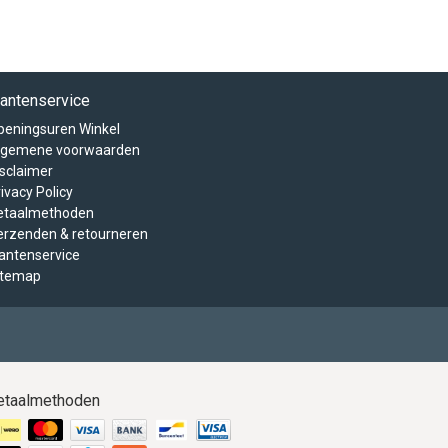
lantenservice
peningsuren Winkel
lgemene voorwaarden
isclaimer
ivacy Policy
etaalmethoden
erzenden & retourneren
lantenservice
itemap
etaalmethoden