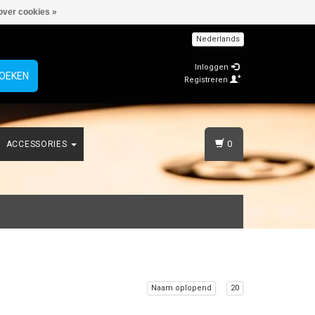
over cookies »
Nederlands
Inloggen
OEKEN
Registreren
0
ACCESSORIES
Naam oplopend
20