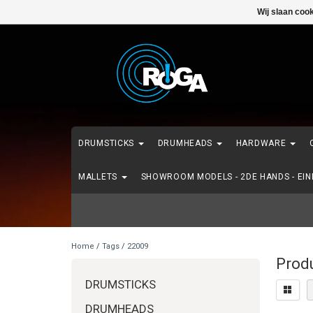
Wij slaan coo
DRUMSTICKS
DRUMHEADS
HARDWARE
MALLETS
SHOWROOM MODELS - 2DE HANDS - EI
Home
/
Tags
/
22009
Prod
DRUMSTICKS
DRUMHEADS