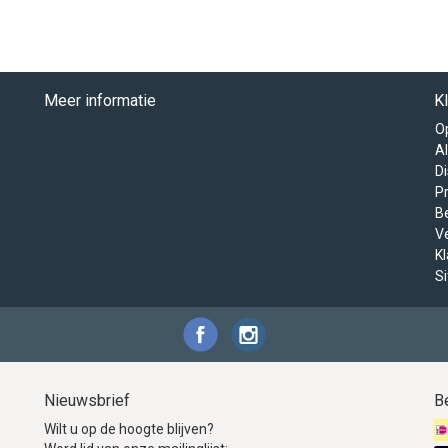
Meer informatie
K
O
A
D
Pr
B
V
K
S
Nieuwsbrief
B
Wilt u op de hoogte blijven?