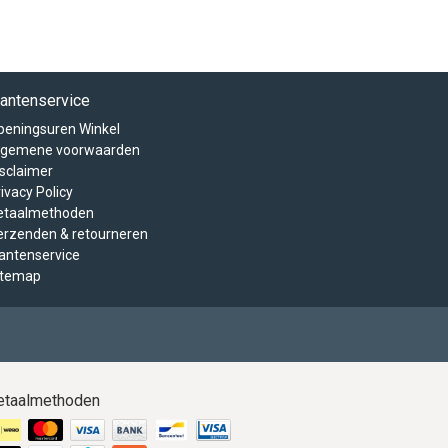
lantenservice
peningsuren Winkel
lgemene voorwaarden
isclaimer
ivacy Policy
etaalmethoden
erzenden & retourneren
lantenservice
itemap
etaalmethoden