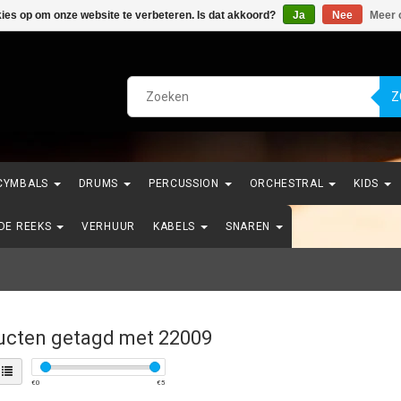
kies op om onze website te verbeteren. Is dat akkoord?
Ja
Nee
Meer 
Z
CYMBALS
DRUMS
PERCUSSION
ORCHESTRAL
KIDS
NDE REEKS
VERHUUR
KABELS
SNAREN
ucten getagd met 22009
€
0
€
5