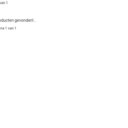
van 1
ducten gevonden!...
na 1 van 1