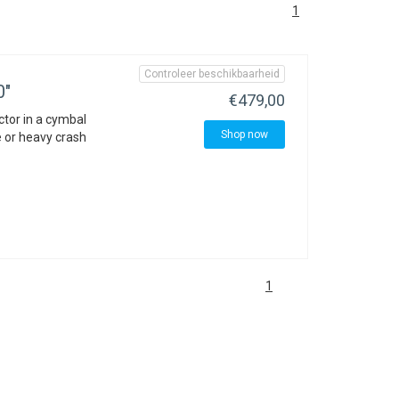
1
Controleer beschikbaarheid
0"
€479,00
actor in a cymbal
Shop now
e or heavy crash
1