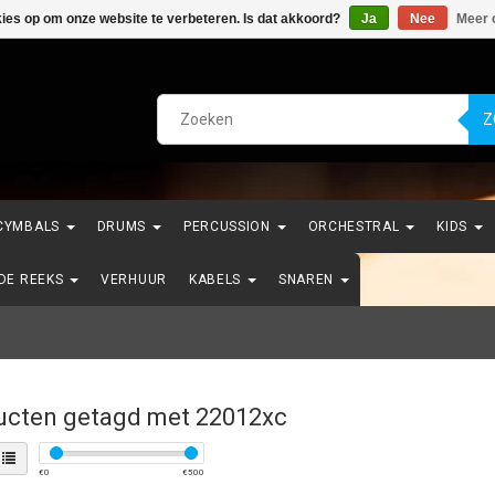
kies op om onze website te verbeteren. Is dat akkoord?
Ja
Nee
Meer 
Z
CYMBALS
DRUMS
PERCUSSION
ORCHESTRAL
KIDS
NDE REEKS
VERHUUR
KABELS
SNAREN
ucten getagd met 22012xc
€
0
€
500