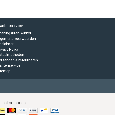
lantenservice
peningsuren Winkel
lgemene voorwaarden
isclaimer
ivacy Policy
etaalmethoden
erzenden & retourneren
lantenservice
itemap
etaalmethoden