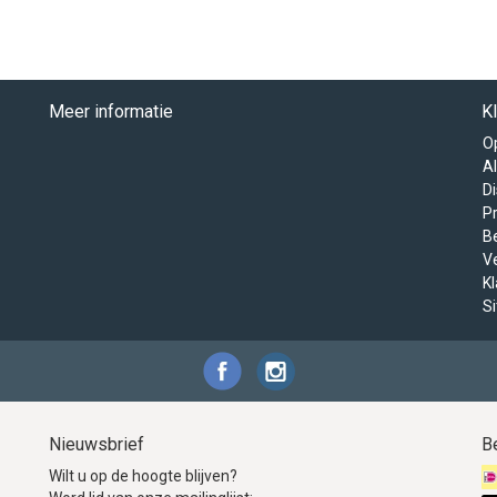
Meer informatie
K
O
A
D
Pr
B
V
K
S
Nieuwsbrief
B
Wilt u op de hoogte blijven?