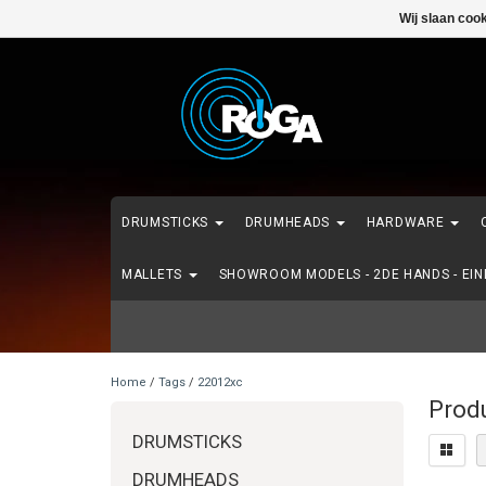
Wij slaan coo
DRUMSTICKS
DRUMHEADS
HARDWARE
MALLETS
SHOWROOM MODELS - 2DE HANDS - EI
Home
/
Tags
/
22012xc
Prod
DRUMSTICKS
DRUMHEADS