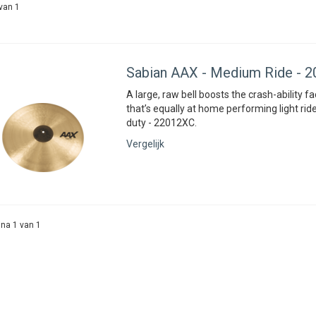
van 1
Sabian
AAX - Medium Ride - 2
A large, raw bell boosts the crash-ability f
that’s equally at home performing light rid
duty - 22012XC.
Vergelijk
na 1 van 1