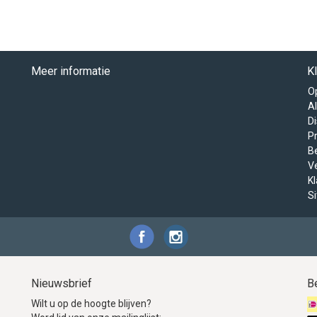
Meer informatie
K
O
A
D
Pr
B
V
K
S
Nieuwsbrief
B
Wilt u op de hoogte blijven?