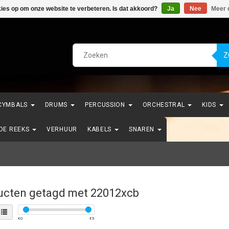
kies op om onze website te verbeteren. Is dat akkoord?
Ja
Nee
Meer 
Z
CYMBALS
DRUMS
PERCUSSION
ORCHESTRAL
KIDS
NDE REEKS
VERHUUR
KABELS
SNAREN
ucten getagd met 22012xcb
€
0
€
5