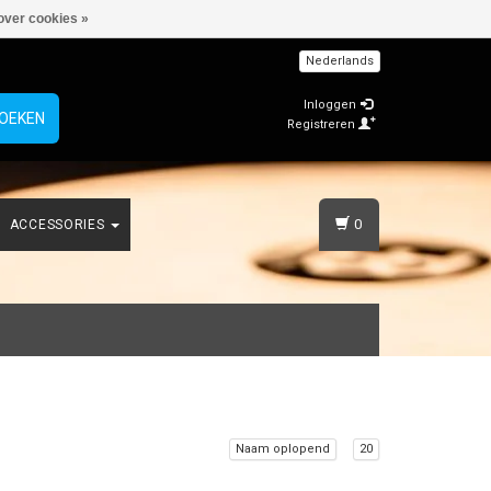
over cookies »
Nederlands
Inloggen
OEKEN
Registreren
0
ACCESSORIES
Naam oplopend
20