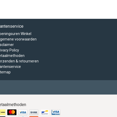
lantenservice
peningsuren Winkel
lgemene voorwaarden
isclaimer
ivacy Policy
etaalmethoden
erzenden & retourneren
lantenservice
itemap
etaalmethoden