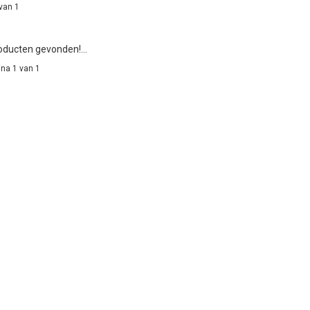
van 1
ducten gevonden!...
na 1 van 1