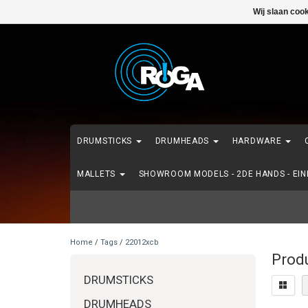
Wij slaan coo
DRUMSTICKS
DRUMHEADS
HARDWARE
MALLETS
SHOWROOM MODELS - 2DE HANDS - EI
Home
/
Tags
/
22012xcb
Prod
DRUMSTICKS
DRUMHEADS