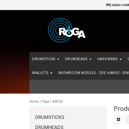
Wij slaan coo
DRUMSTICKS
DRUMHEADS
HARDWARE
MALLETS
SHOWROOM MODELS - 2DE HANDS - EI
Home
/
Tags
/
42012x
Prod
DRUMSTICKS
DRUMHEADS