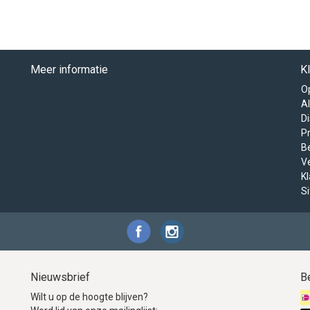
Meer informatie
K
O
A
D
Pr
B
V
K
S
Nieuwsbrief
B
Wilt u op de hoogte blijven?