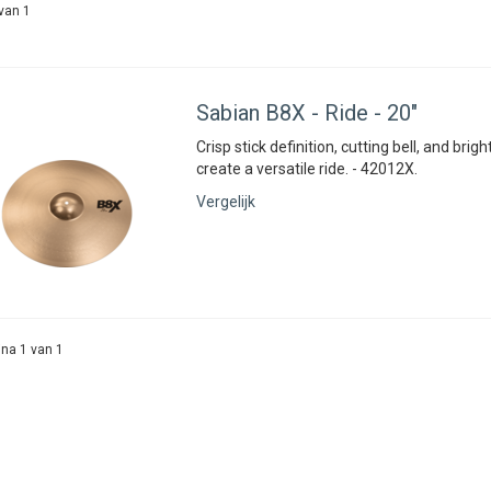
van 1
Sabian
B8X - Ride - 20"
Crisp stick definition, cutting bell, and brig
create a versatile ride. - 42012X.
Vergelijk
na 1 van 1