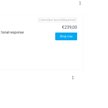
1
Controleer beschikbaarheid
€239,00
ht tonal response
Shop now
1