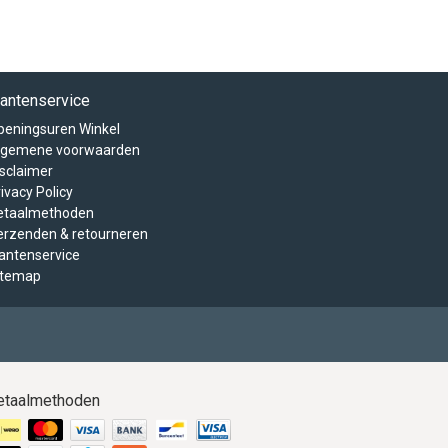
lantenservice
peningsuren Winkel
lgemene voorwaarden
isclaimer
ivacy Policy
etaalmethoden
erzenden & retourneren
lantenservice
itemap
etaalmethoden