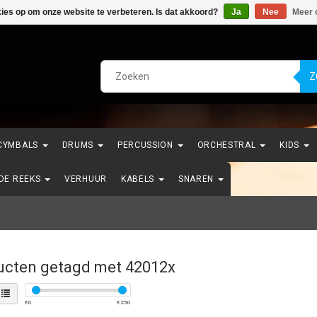
kies op om onze website te verbeteren. Is dat akkoord?
Ja
Nee
Meer 
Z
CYMBALS
DRUMS
PERCUSSION
ORCHESTRAL
KIDS
NDE REEKS
VERHUUR
KABELS
SNAREN
ucten getagd met 42012x
€
0
€
250