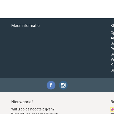
Meer informatie
K
O
A
D
Pr
B
V
K
S
Nieuwsbrief
B
Wilt u op de hoogte blijven?