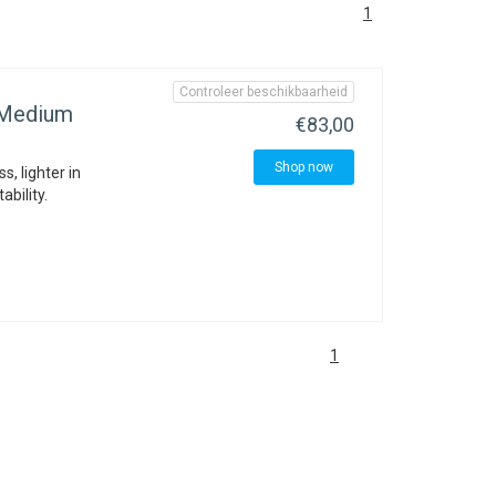
1
Controleer beschikbaarheid
 Medium
€83,00
Shop now
s, lighter in
bility.
1