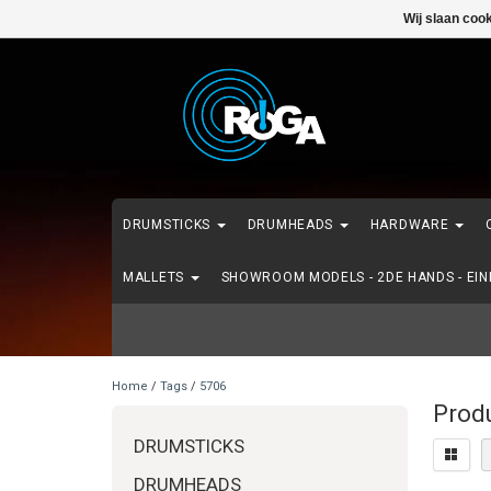
Wij slaan coo
DRUMSTICKS
DRUMHEADS
HARDWARE
MALLETS
SHOWROOM MODELS - 2DE HANDS - EI
Home
/
Tags
/
5706
Prod
DRUMSTICKS
DRUMHEADS