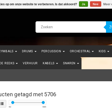
kies op om onze website te verbeteren. Is dat akkoord?
Ja
Nee
Meer 
Z
CYMBALS
DRUMS
PERCUSSION
ORCHESTRAL
KIDS
NDE REEKS
VERHUUR
KABELS
SNAREN
ucten getagd met 5706
€
0
€
85