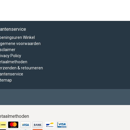
lantenservice
peningsuren Winkel
lgemene voorwaarden
isclaimer
ivacy Policy
etaalmethoden
erzenden & retourneren
lantenservice
itemap
etaalmethoden