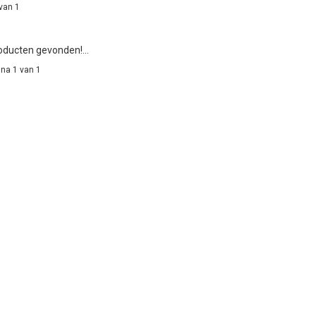
van 1
ducten gevonden!...
na 1 van 1