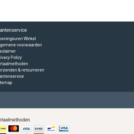
lantenservice
peningsuren Winkel
lgemene voorwaarden
isclaimer
ivacy Policy
etaalmethoden
erzenden & retourneren
lantenservice
itemap
etaalmethoden