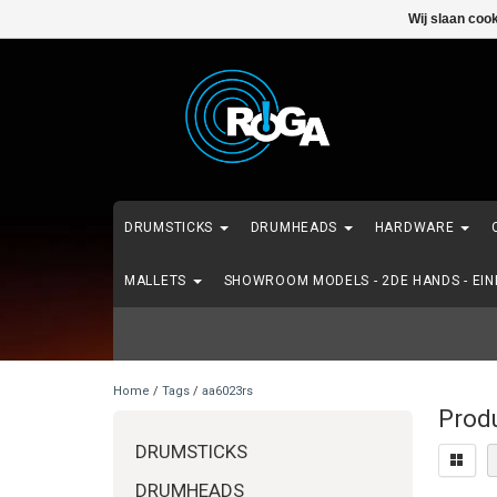
Wij slaan coo
DRUMSTICKS
DRUMHEADS
HARDWARE
MALLETS
SHOWROOM MODELS - 2DE HANDS - EI
Home
/
Tags
/
aa6023rs
Prod
DRUMSTICKS
DRUMHEADS