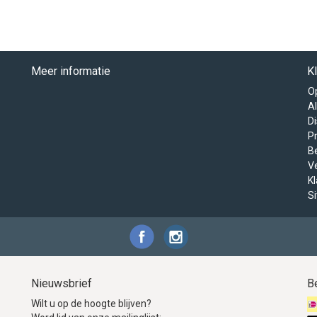
Meer informatie
K
O
A
D
Pr
B
V
K
S
Nieuwsbrief
B
Wilt u op de hoogte blijven?