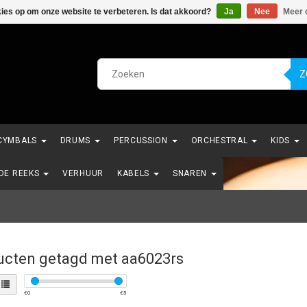
kies op om onze website te verbeteren. Is dat akkoord?
Ja
Nee
Meer 
Z
CYMBALS
DRUMS
PERCUSSION
ORCHESTRAL
KIDS
NDE REEKS
VERHUUR
KABELS
SNAREN
ucten getagd met aa6023rs
€
0
€
5