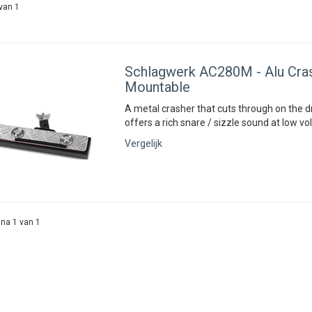
van 1
Schlagwerk
AC280M - Alu Cras
Mountable
A metal crasher that cuts through on the d
offers a rich snare / sizzle sound at low v
Vergelijk
na 1 van 1