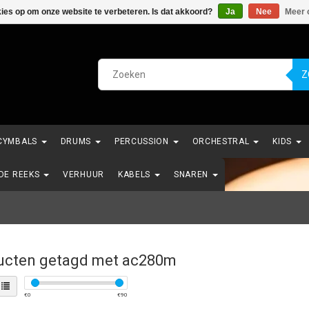
kies op om onze website te verbeteren. Is dat akkoord?
Ja
Nee
Meer 
Z
CYMBALS
DRUMS
PERCUSSION
ORCHESTRAL
KIDS
NDE REEKS
VERHUUR
KABELS
SNAREN
ucten getagd met ac280m
€
0
€
90