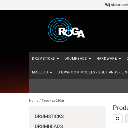
Wij slaan coo
DRUMSTICKS
DRUMHEADS
HARDWARE
MALLETS
SHOWROOM MODELS - 2DE HANDS - EI
Home
/
Tags
/
ac280m
Prod
DRUMSTICKS
DRUMHEADS