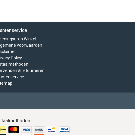
lantenservice
peningsuren Winkel
lgemene voorwaarden
isclaimer
ivacy Policy
etaalmethoden
erzenden & retourneren
lantenservice
itemap
etaalmethoden