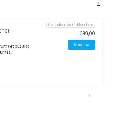
1
Controleer beschikbaarheid
her -
€89,00
Shop now
rum set but also
olumes.
1