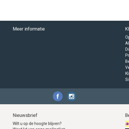
Meer informatie
K
O
A
D
Pr
B
V
K
S
Nieuwsbrief
B
Wilt u op de hoogte blijven?