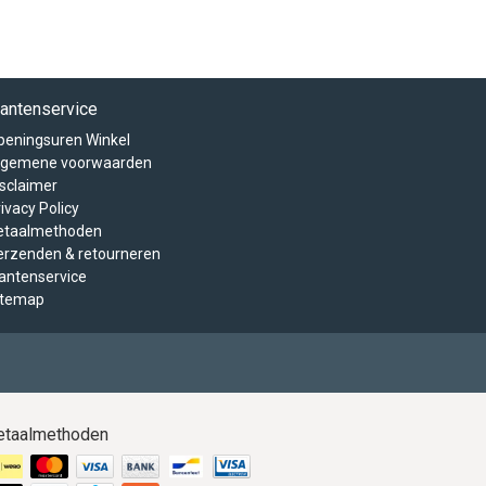
lantenservice
peningsuren Winkel
lgemene voorwaarden
isclaimer
ivacy Policy
etaalmethoden
erzenden & retourneren
lantenservice
itemap
etaalmethoden