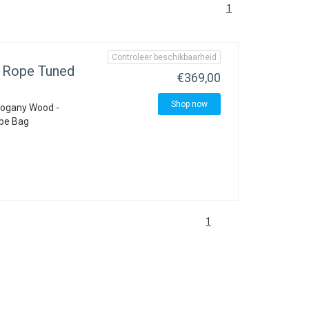
1
Controleer beschikbaarheid
, Rope Tuned
€369,00
Shop now
ahogany Wood -
mbe Bag
1