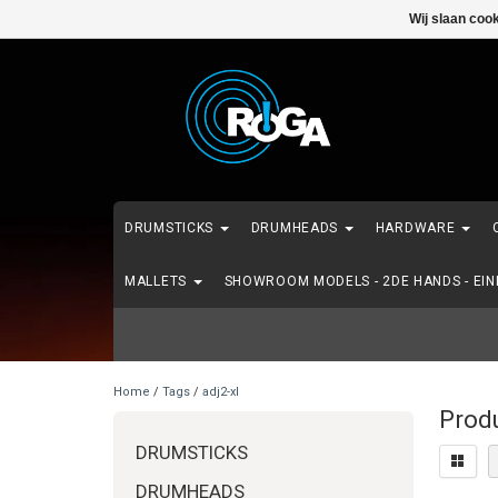
Wij slaan coo
DRUMSTICKS
DRUMHEADS
HARDWARE
MALLETS
SHOWROOM MODELS - 2DE HANDS - EI
Home
/
Tags
/
adj2-xl
Produ
DRUMSTICKS
DRUMHEADS