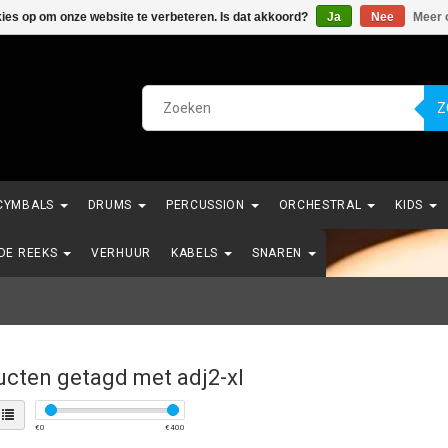
kies op om onze website te verbeteren. Is dat akkoord?
Ja
Nee
Meer 
Z
CYMBALS
DRUMS
PERCUSSION
ORCHESTRAL
KIDS
NDE REEKS
VERHUUR
KABELS
SNAREN
cten getagd met adj2-xl
€
0
€
400