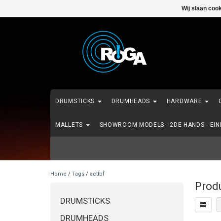
Wij slaan coo
DRUMSTICKS
DRUMHEADS
HARDWARE
MALLETS
SHOWROOM MODELS - 2DE HANDS - EI
Home
/
Tags
/
aetlbf
Prod
DRUMSTICKS
DRUMHEADS