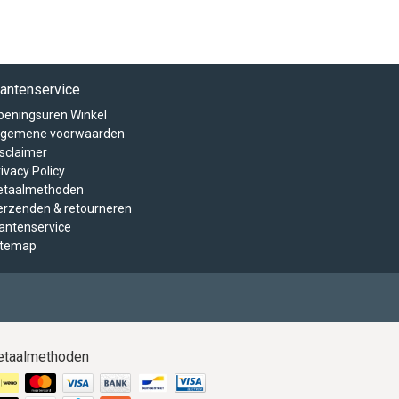
lantenservice
peningsuren Winkel
lgemene voorwaarden
isclaimer
ivacy Policy
etaalmethoden
erzenden & retourneren
lantenservice
itemap
etaalmethoden