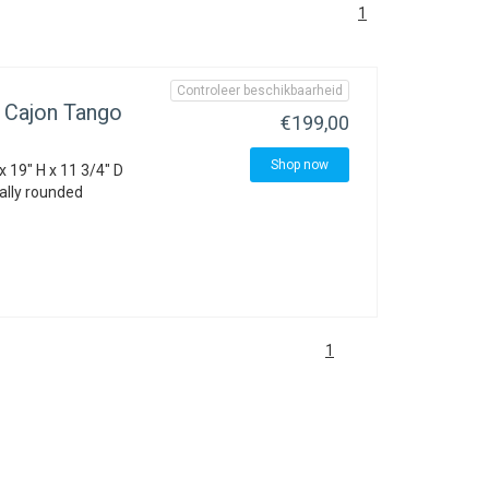
1
Controleer beschikbaarheid
 Cajon Tango
€199,00
Shop now
x 19" H x 11 3/4" D
cally rounded
1