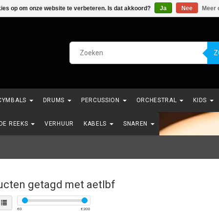
kies op om onze website te verbeteren. Is dat akkoord?
Ja
Nee
Meer 
Z
CYMBALS
DRUMS
PERCUSSION
ORCHESTRAL
KIDS
NDE REEKS
VERHUUR
KABELS
SNAREN
ucten getagd met aetlbf
€
0
€
200