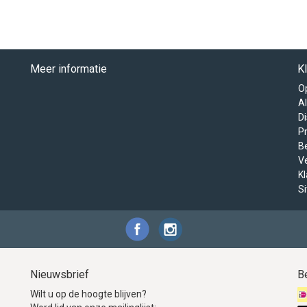
Meer informatie
K
O
A
D
Pr
B
V
K
S
Nieuwsbrief
B
Wilt u op de hoogte blijven?