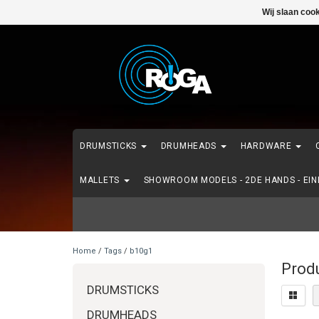
Wij slaan coo
DRUMSTICKS
DRUMHEADS
HARDWARE
MALLETS
SHOWROOM MODELS - 2DE HANDS - EI
Home
/
Tags
/
b10g1
Prod
DRUMSTICKS
DRUMHEADS