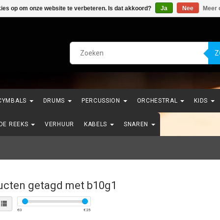
kies op om onze website te verbeteren. Is dat akkoord?
Ja
Nee
Meer 
Z
CYMBALS
DRUMS
PERCUSSION
ORCHESTRAL
KIDS
NDE REEKS
VERHUUR
KABELS
SNAREN
ucten getagd met b10g1
€
0
€
25