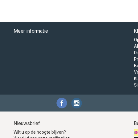
Meer informatie
K
O
A
D
Pr
B
V
K
S
Nieuwsbrief
B
Wilt u op de hoogte blijven?