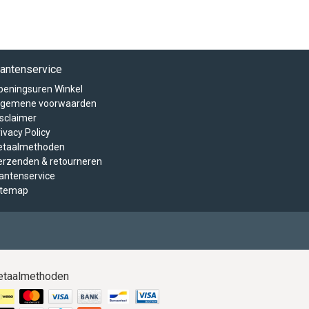
lantenservice
peningsuren Winkel
lgemene voorwaarden
isclaimer
ivacy Policy
etaalmethoden
erzenden & retourneren
lantenservice
itemap
etaalmethoden