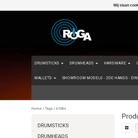
Wij slaan coo
DRUMSTICKS
DRUMHEADS
HARDWARE
MALLETS
SHOWROOM MODELS - 2DE HANDS - EI
Home
/
Tags
/
b10trs
Prod
DRUMSTICKS
DRUMHEADS