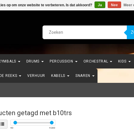
kies op om onze website te verbeteren. Is dat akkoord?
Ja
Nee
Meer 
Z
CYMBALS
DRUMS
PERCUSSION
ORCHESTRAL
KIDS
NDE REEKS
VERHUUR
KABELS
SNAREN
ucten getagd met b10trs
€
0
€
200