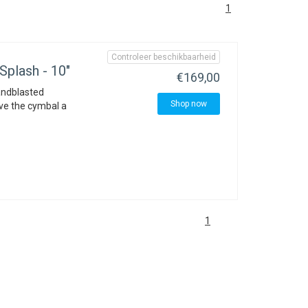
1
Controleer beschikbaarheid
Splash - 10"
€169,00
andblasted
Shop now
ive the cymbal a
1