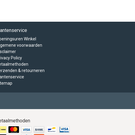
lantenservice
peningsuren Winkel
lgemene voorwaarden
isclaimer
ivacy Policy
etaalmethoden
erzenden & retourneren
lantenservice
itemap
etaalmethoden