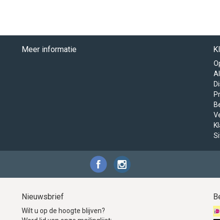
Meer informatie
K
O
A
D
Pr
B
V
K
S
Nieuwsbrief
B
Wilt u op de hoogte blijven?