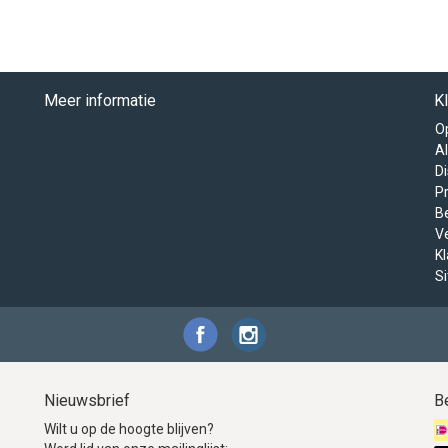
Meer informatie
K
O
A
D
Pr
B
V
K
S
Nieuwsbrief
B
Wilt u op de hoogte blijven?