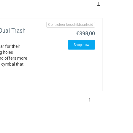
1
Controleer beschikbaarheid
ual Trash
€398,00
Shop now
r for their
ng holes
nd offers more
 a cymbal that
1