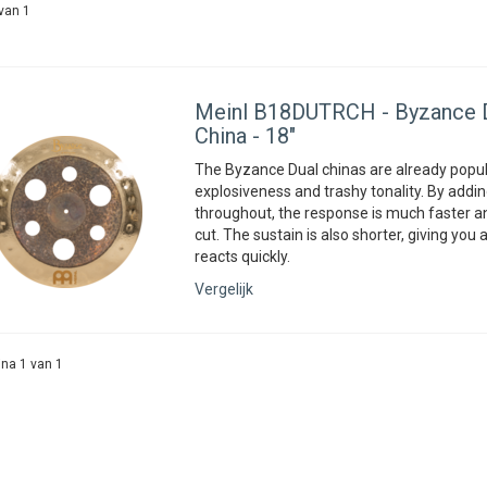
van 1
Meinl
B18DUTRCH - Byzance D
China - 18"
The Byzance Dual chinas are already popula
explosiveness and trashy tonality. By addi
throughout, the response is much faster a
cut. The sustain is also shorter, giving you
reacts quickly.
Vergelijk
na 1 van 1