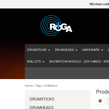
Wij slaan coo
DRUMSTICKS
DRUMHEADS
HARDWARE
MALLETS
SHOWROOM MODELS - 2DE HANDS - EI
Home
/
Tags
/
b18dutrch
Prod
DRUMSTICKS
DRUMHEADS