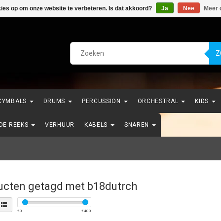
kies op om onze website te verbeteren. Is dat akkoord?
Ja
Nee
Meer 
Z
CYMBALS
DRUMS
PERCUSSION
ORCHESTRAL
KIDS
NDE REEKS
VERHUUR
KABELS
SNAREN
ucten getagd met b18dutrch
€
0
€
400