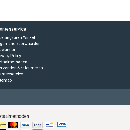
lantenservice
peningsuren Winkel
lgemene voorwaarden
isclaimer
ivacy Policy
etaalmethoden
erzenden & retourneren
lantenservice
itemap
etaalmethoden