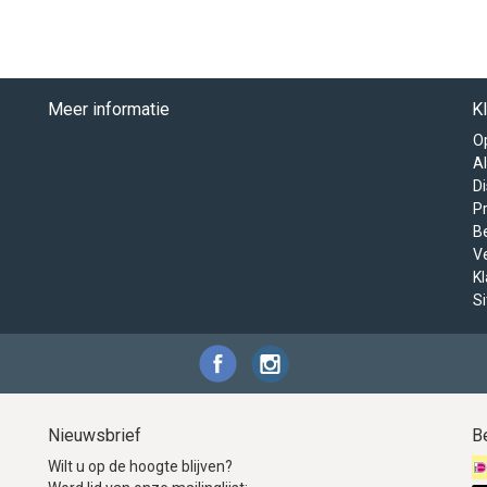
Meer informatie
K
O
A
D
Pr
B
V
K
S
Nieuwsbrief
B
Wilt u op de hoogte blijven?