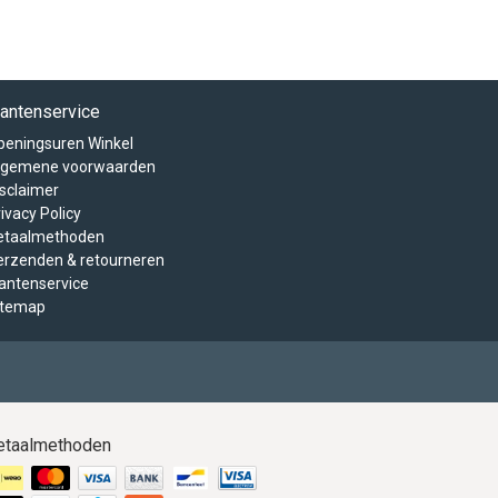
lantenservice
peningsuren Winkel
lgemene voorwaarden
isclaimer
ivacy Policy
etaalmethoden
erzenden & retourneren
lantenservice
itemap
etaalmethoden