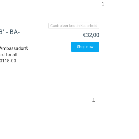
1
Controleer beschikbaarheid
" - BA-
€32,00
Shop now
m, Ambassador®
d for all
BA0118-00
1