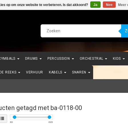
kies op om onze website te verbeteren. Is dat akkoord?
Ja
Nee
Meer 
Z
CYMBALS
DRUMS
PERCUSSION
ORCHESTRAL
KIDS
NDE REEKS
VERHUUR
KABELS
SNAREN
ucten getagd met ba-0118-00
€
0
€
35