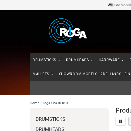
Wij slaan coo
DRUMSTICKS
DRUMHEADS
HARDWARE
MALLETS
SHOWROOM MODELS - 2DE HANDS - EI
Home
/
Tags
/
ba-0118-00
Prod
DRUMSTICKS
DRUMHEADS