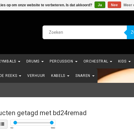
kies op om onze website te verbeteren. Is dat akkoord?
Ja
Nee
Meer 
Z
CYMBALS
DRUMS
PERCUSSION
ORCHESTRAL
KIDS
NDE REEKS
VERHUUR
KABELS
SNAREN
ucten getagd met bd24remad
€
0
€
80