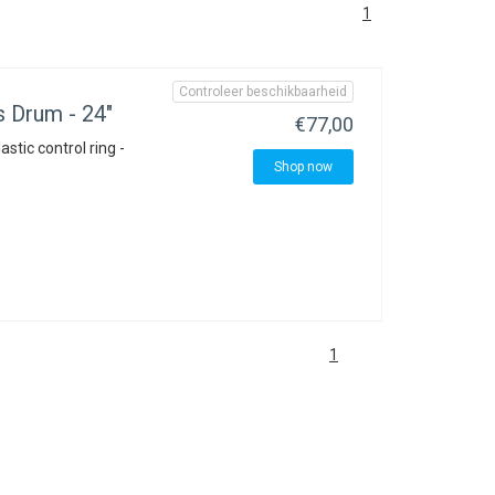
1
Controleer beschikbaarheid
 Drum - 24"
€77,00
astic control ring -
Shop now
1