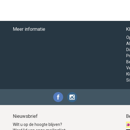
Meer informatie
K
O
A
D
Pr
B
V
K
S
Nieuwsbrief
B
Wilt u op de hoogte blijven?