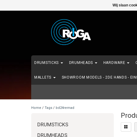
Wij slaan coo
DRUMSTICKS
DRUMHEADS
HARDWARE
MALLETS
SHOWROOM MODELS - 2DE HANDS - EI
Home
/
Tags
/
bd24remad
Prod
DRUMSTICKS
DRUMHEADS