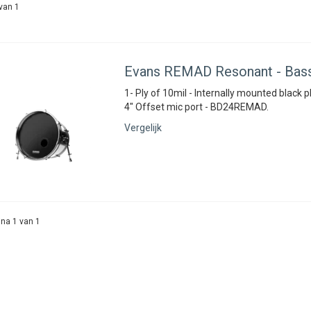
van 1
Evans
REMAD Resonant - Bass
1- Ply of 10mil - Internally mounted black pl
4" Offset mic port - BD24REMAD.
Vergelijk
na 1 van 1