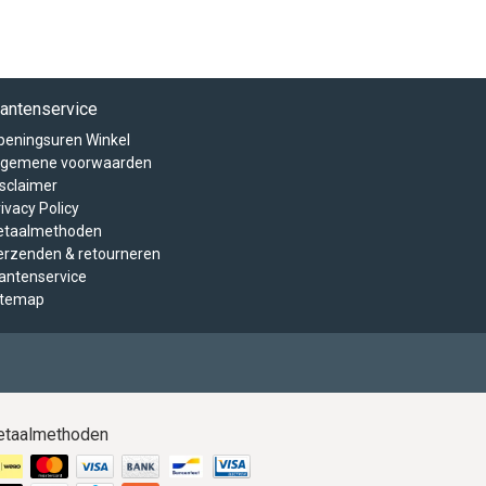
lantenservice
peningsuren Winkel
lgemene voorwaarden
isclaimer
ivacy Policy
etaalmethoden
erzenden & retourneren
lantenservice
itemap
etaalmethoden