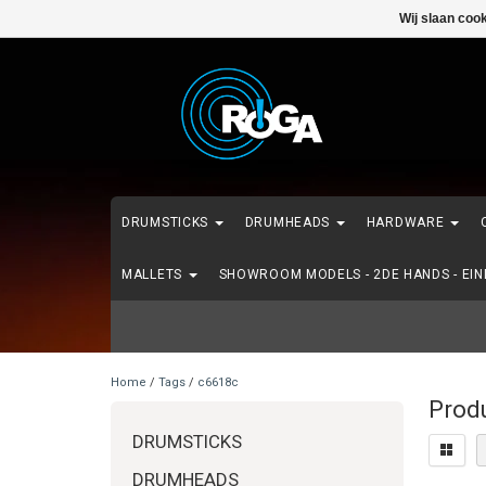
Wij slaan coo
DRUMSTICKS
DRUMHEADS
HARDWARE
MALLETS
SHOWROOM MODELS - 2DE HANDS - EI
Home
/
Tags
/
c6618c
Prod
DRUMSTICKS
DRUMHEADS