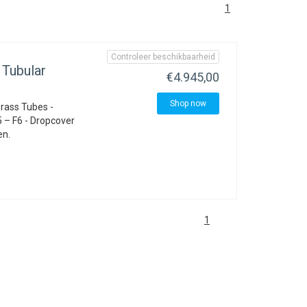
1
Controleer beschikbaarheid
Tubular
€4.945,00
Shop now
rass Tubes -
 – F6 - Dropcover
en.
1