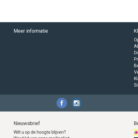
Meer informatie
K
O
A
D
Pr
B
V
K
S
Nieuwsbrief
B
Wilt u op de hoogte blijven?