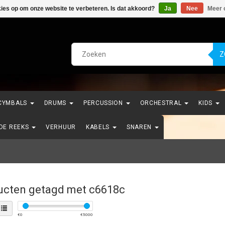
kies op om onze website te verbeteren. Is dat akkoord?
Ja
Nee
Meer 
Z
CYMBALS
DRUMS
PERCUSSION
ORCHESTRAL
KIDS
NDE REEKS
VERHUUR
KABELS
SNAREN
ucten getagd met c6618c
€
0
€
5000