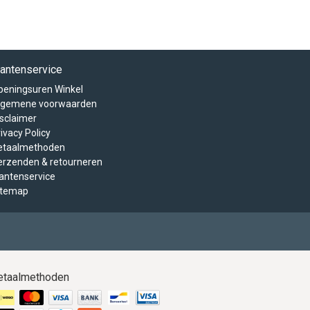
lantenservice
peningsuren Winkel
lgemene voorwaarden
isclaimer
ivacy Policy
etaalmethoden
erzenden & retourneren
lantenservice
itemap
etaalmethoden